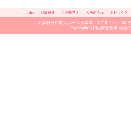
index
施設概要
ご利用料金
入居の流れ
トピックス
介護付有料老人ホーム 結幸園 〒710-0065 岡山県倉敷市
Copyright(c) 岡山県倉敷市-介護付