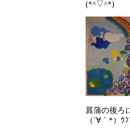
(*^▽^*)
菖蒲の後ろ
（´∀｀*）ｳﾌ