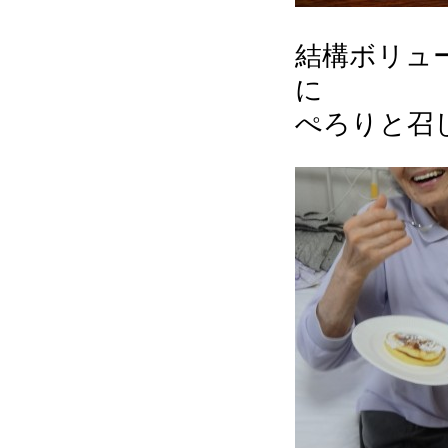
結構ボリュ
に
ぺろりと召