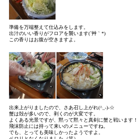
準備を万端整えて
仕込みをします。
出汁のいい香りがフロアを襲います(´艸｀*)
この香りはお腹が空きますよ。
出来上がりましたので、さあ召し上がれ(^_-)-☆
蟹は殻が多いので、剥くのが大変です。
よくある光景ですが、黙って黙々と真剣に蟹と戦います！
飛沫防止には持って来いのメニューですね。
でも、とっても美味しかったようですよ。
ペロリとなくなりました（笑）