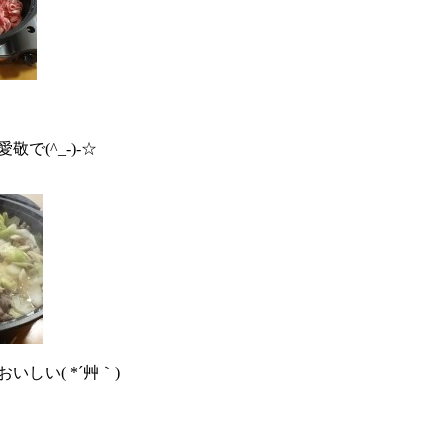
(^_-)-☆
しい( *´艸｀)