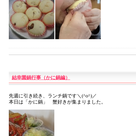
結幸園鍋行事（かに鍋編）
先週に引き続き、ランチ鍋です＼(^o^)／
本日は「かに鍋」 蟹好きが集まりました。