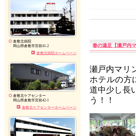
◎
倉敷北病院
春の遠足【瀬戸内
岡山県倉敷市宮前41-2
倉敷北病院ホームページ
瀬戸内マリ
ホテルの方
道中少し長
◎
倉敷北ケアセンター
う！！
岡山県倉敷市宮前42-1
倉敷北ケアセンターホームページ