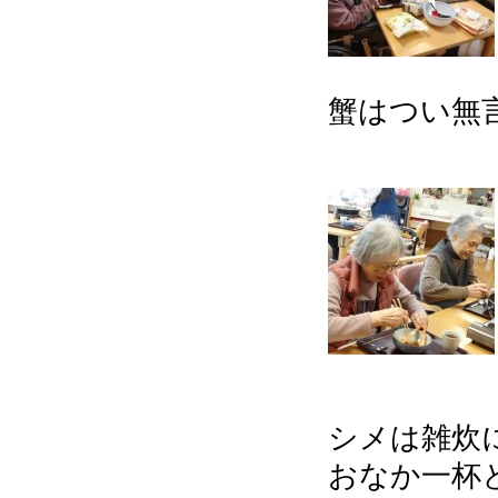
蟹はつい無
シメは雑炊
おなか一杯