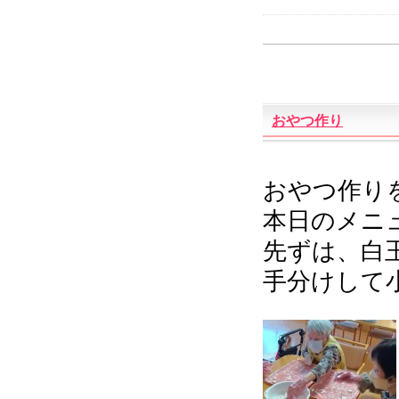
おやつ作り
おやつ作り
本日のメニ
先ずは、白
手分けして小