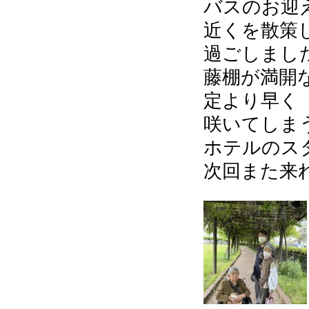
バスのお迎
近くを散策
過ごしまし
藤棚が満開
定より早く
咲いてしま
ホテルのス
次回また来れ