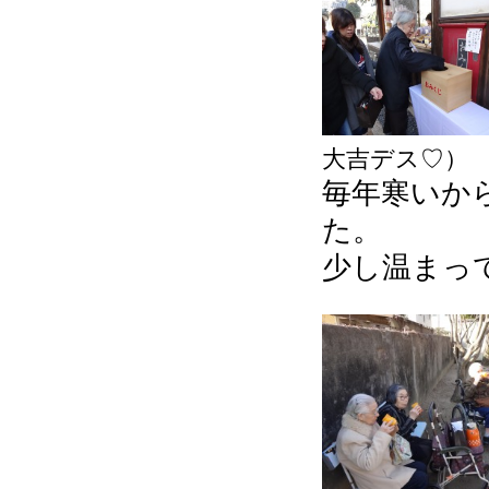
大吉デス♡）
毎年寒いか
た。
少し温まっ